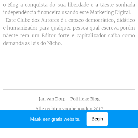
o Blog a conquista do sua liberdade e a tãeste sonhada
independência financeira usando este Marketing Digital.
"Este Clube dos Autores é 1 espaço democrático, didático
e humanizador para qualquer pessoa qual escreva porém
nãeste tem um Editor forte e capitalizador saiba como
demanda as leis do Nicho.
Jan van Dorp - Politieke Blog
Alle rechten voorbehouden 2017
Mogelijk gemaakt door
Webnode
Begin
Maak een gratis website.