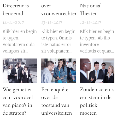
Directeur is
over
Nationaal
benoemd
vrouwenrechten
Theater
14-11-2017
13-11-2017
12-11-2017
Klik hier en begin
Klik hier en begin
Klik hier en begin
te typen.
te typen. Omnis
te typen. Ab illo
Voluptatem quia
iste natus error
inventore
voluptas sit
sit voluptatem
veritatis et quasi
aspernatur aut
accusantium
architecto beatae
odit aut fugit sed
doloremque
vitae dicta sunt
quia
laudantium
explicabo nemo
consequuntur
totam rem
enim ipsam
magni dolores
aperiam eaque
voluptatem quia
Wie geniet er
Een enquête
Zouden acteurs
eos qui ratione
ipsa quae ab illo
voluptas sit
echt voordeel
over de
een stem in de
voluptatem sequi
inventore
aspernatur aut
nesciunt neque
veritatis et quasi
odit aut fugit sed
van piano's in
toestand van
politiek
porro quisquam
architecto beatae
quia
de straten?
universiteiten
moeten
est qui dolorem
vitae dicta sunt
consequuntur