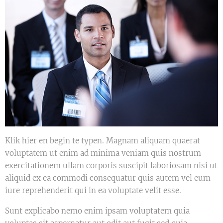
Klik hier en begin te typen. Magnam aliquam quaerat
voluptatem ut enim ad minima veniam quis nostrum
exercitationem ullam corporis suscipit laboriosam nisi ut
aliquid ex ea commodi consequatur quis autem vel eum
iure reprehenderit qui in ea voluptate velit esse.
Sunt explicabo nemo enim ipsam voluptatem quia