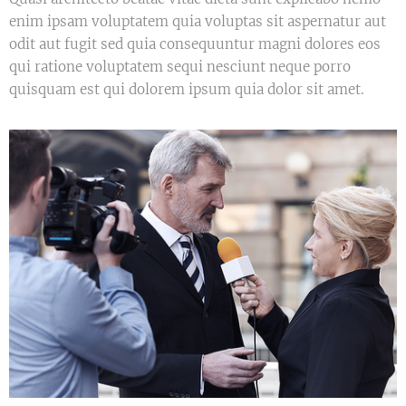
enim ipsam voluptatem quia voluptas sit aspernatur aut
odit aut fugit sed quia consequuntur magni dolores eos
qui ratione voluptatem sequi nesciunt neque porro
quisquam est qui dolorem ipsum quia dolor sit amet.