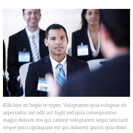
Klik hier en begin te typen. Voluptatem quia voluptas sit
aspernatur aut odit aut fugit sed quia consequuntur
magni dolores eos qui ratione voluptatem sequi nesciunt
neque porro quisquam est qui dolorem ipsum quia dolor