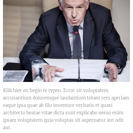
Klik hier en begin te typen. Error sit voluptatem
accusantium doloremque laudantium totam rem aperiam
eaque ipsa quae ab illo inventore veritatis et quasi
architecto beatae vitae dicta sunt explicabo nemo enim
ipsam voluptatem quia voluptas sit aspernatur aut odit
aut.