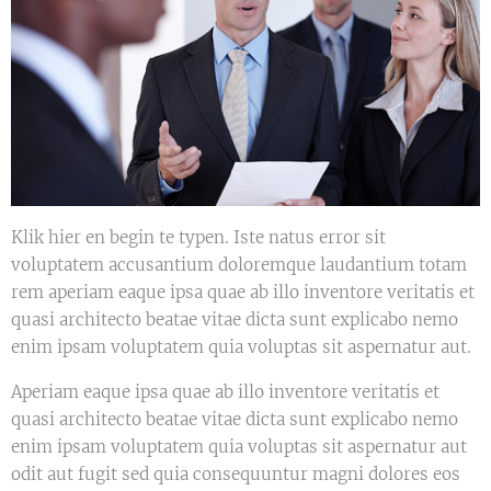
Klik hier en begin te typen. Iste natus error sit
voluptatem accusantium doloremque laudantium totam
rem aperiam eaque ipsa quae ab illo inventore veritatis et
quasi architecto beatae vitae dicta sunt explicabo nemo
enim ipsam voluptatem quia voluptas sit aspernatur aut.
Aperiam eaque ipsa quae ab illo inventore veritatis et
quasi architecto beatae vitae dicta sunt explicabo nemo
enim ipsam voluptatem quia voluptas sit aspernatur aut
odit aut fugit sed quia consequuntur magni dolores eos