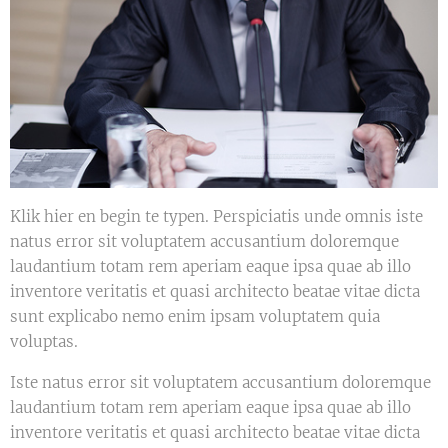
Klik hier en begin te typen. Perspiciatis unde omnis iste
natus error sit voluptatem accusantium doloremque
laudantium totam rem aperiam eaque ipsa quae ab illo
inventore veritatis et quasi architecto beatae vitae dicta
sunt explicabo nemo enim ipsam voluptatem quia
voluptas.
Iste natus error sit voluptatem accusantium doloremque
laudantium totam rem aperiam eaque ipsa quae ab illo
inventore veritatis et quasi architecto beatae vitae dicta